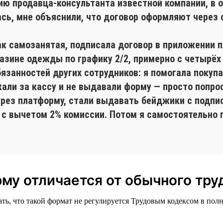
сию продавца-консультанта известной компании, в 
лась, мне объяснили, что договор оформляют через
ак самозанятая, подписала договор в приложении 
газине одежды по графику 2/2, примерно с четырёх
бязанностей других сотрудников: я помогала поку
кали за кассу и не выдавали форму — просто попро
ерез платформу, стали выдавать бейджики с подпи
 с вычетом 2% комиссии. Потом я самостоятельно 
му отличается от обычного тру
ть, что такой формат не регулируется Трудовым кодексом в полн