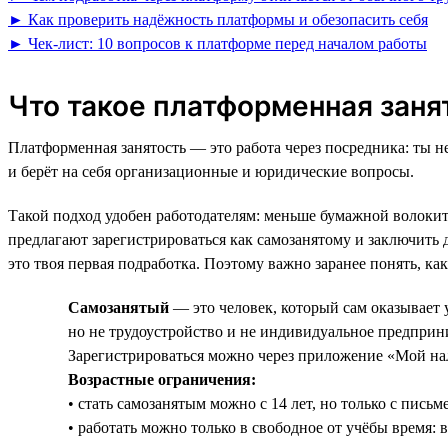
► Как проверить надёжность платформы и обезопасить себя
► Чек-лист: 10 вопросов к платформе перед началом работы
Что такое платформенная зан
Платформенная занятость — это работа через посредника: ты н
и берёт на себя организационные и юридические вопросы.
Такой подход удобен работодателям: меньше бумажной волокит
предлагают зарегистрироваться как самозанятому и заключить 
это твоя первая подработка. Поэтому важно заранее понять, как
Самозанятый
— это человек, который сам оказывает 
но не трудоустройство и не индивидуальное предприн
Зарегистрироваться можно через приложение «Мой нал
Возрастные ограничения:
• стать самозанятым можно с 14 лет, но только с пись
• работать можно только в свободное от учёбы время: в 