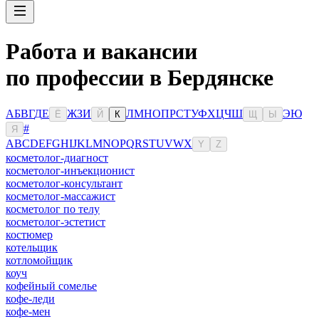
Работа и вакансии
по профессии в Бердянске
А
Б
В
Г
Д
Е
Ж
З
И
Л
М
Н
О
П
Р
С
Т
У
Ф
Х
Ц
Ч
Ш
Э
Ю
Ё
Й
К
Щ
Ы
#
Я
A
B
C
D
E
F
G
H
I
J
K
L
M
N
O
P
Q
R
S
T
U
V
W
X
Y
Z
косметолог-диагност
косметолог-инъекционист
косметолог-консультант
косметолог-массажист
косметолог по телу
косметолог-эстетист
костюмер
котельщик
котломойщик
коуч
кофейный сомелье
кофе-леди
кофе-мен