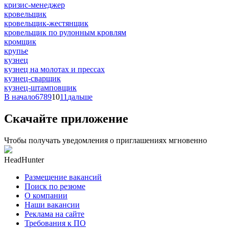
кризис-менеджер
кровельщик
кровельщик-жестянщик
кровельщик по рулонным кровлям
кромщик
крупье
кузнец
кузнец на молотах и прессах
кузнец-сварщик
кузнец-штамповщик
В начало
6
7
8
9
10
11
дальше
Скачайте приложение
Чтобы получать уведомления о приглашениях мгновенно
HeadHunter
Размещение вакансий
Поиск по резюме
О компании
Наши вакансии
Реклама на сайте
Требования к ПО